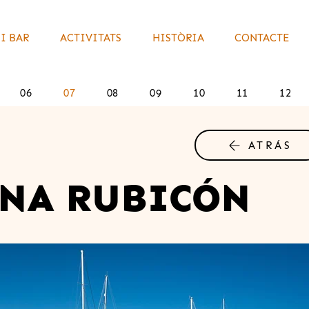
I BAR
ACTIVITATS
HISTÒRIA
CONTACTE
06
07
08
09
10
11
12
ATRÁS
NA RUBICÓN