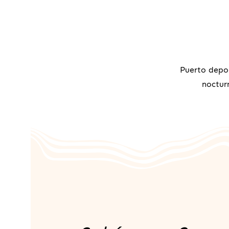
Puerto depor
noctur