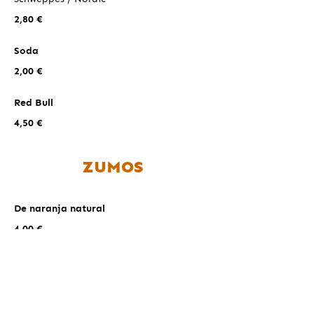
2,80 €
Soda
2,00 €
Red Bull
4,50 €
ZUMOS
De naranja natural
4,00 €
En botella
Naranja / Piña / Melocotón /
Manzana / Tomate
2,80 €